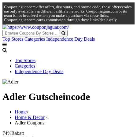
Couponjaguar.com offer offers, discounts, and promo code, these offers/codes
are only available via different affiliate networks. Couponjaguar.com or its
team is not involved when you make a purchase via these links,
Couponjaguar.com earns commission through these links/deals only.
Top Stores
Categories
Independence Day Deals
Top Stores
Categories
Independence Day Deals
Adler Gutscheincode
Home
›
Home & Decor
›
Adler Coupons
74%
Rabatt