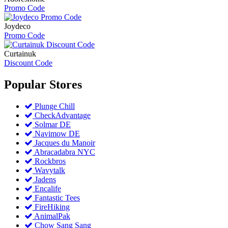
Promo Code
Joydeco
Promo Code
Curtainuk
Discount Code
Popular
Stores
Plunge Chill
CheckAdvantage
Solmar DE
Navimow DE
Jacques du Manoir
Abracadabra NYC
Rockbros
Wavytalk
Jadens
Encalife
Fantastic Tees
FireHiking
AnimalPak
Chow Sang Sang