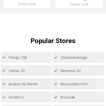
Promo Code
Coupon Code
Popular
Stores
Plunge Chill
CheckAdvantage
Solmar DE
Navimow DE
Jacques du Manoir
Abracadabra NYC
Rockbros
Wavytalk