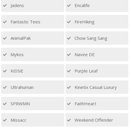
Jadens
Encalife
Fantastic Tees
FireHiking
AnimalPak
Chow Sang Sang
Mykos
Navee DE
KiDSiE
Purple Leaf
Ultrahuman
Kinetix Casual Luxury
SPRWMN
FaithHeart
Missacc
Weekend Offender