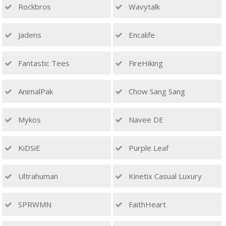
Rockbros
Wavytalk
Jadens
Encalife
Fantastic Tees
FireHiking
AnimalPak
Chow Sang Sang
Mykos
Navee DE
KiDSiE
Purple Leaf
Ultrahuman
Kinetix Casual Luxury
SPRWMN
FaithHeart