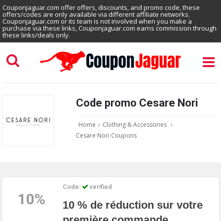
Couponjaguar.com offer offers, discounts, and promo code, these
offers/codes are only available via different affiliate networks.
Couponjaguar.com or its team is not involved when you make a
purchase via these links, Couponjaguar.com earns commission through
these links/deals only.
Code promo Cesare Nori
Home
›
Clothing & Accessories
›
Cesare Nori Coupons
Code:
verified
10%
10 % de réduction sur votre
première commande