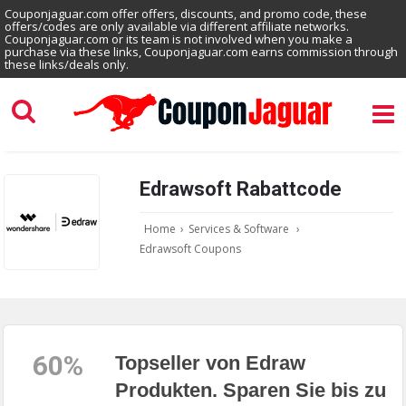
Couponjaguar.com offer offers, discounts, and promo code, these
offers/codes are only available via different affiliate networks.
Couponjaguar.com or its team is not involved when you make a
purchase via these links, Couponjaguar.com earns commission through
these links/deals only.
Edrawsoft Rabattcode
Home
›
Services & Software
›
Edrawsoft Coupons
60%
Topseller von Edraw
Produkten. Sparen Sie bis zu