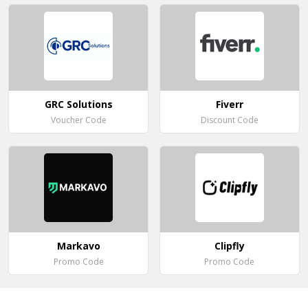
GRC Solutions
Fiverr
Voucher Code
Discount Code
Markavo
Clipfly
Promo Code
Promo Code