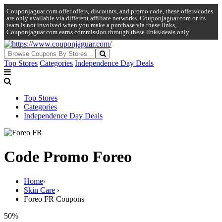
Couponjaguar.com offer offers, discounts, and promo code, these offers/codes
are only available via different affiliate networks. Couponjaguar.com or its
team is not involved when you make a purchase via these links,
Couponjaguar.com earns commission through these links/deals only.
Top Stores
Categories
Independence Day Deals
Top Stores
Categories
Independence Day Deals
Code Promo Foreo
Home
›
Skin Care
›
Foreo FR Coupons
50%