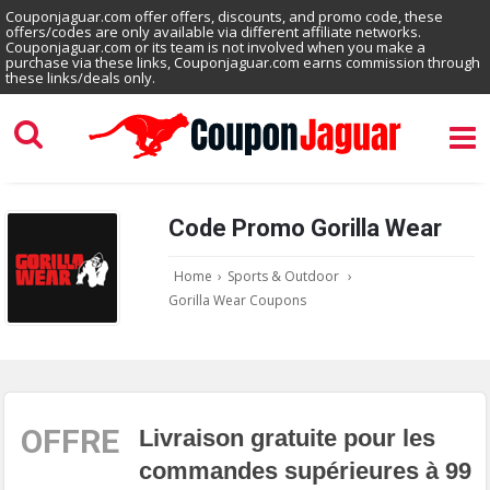
Couponjaguar.com offer offers, discounts, and promo code, these
offers/codes are only available via different affiliate networks.
Couponjaguar.com or its team is not involved when you make a
purchase via these links, Couponjaguar.com earns commission through
these links/deals only.
Code Promo Gorilla Wear
Home
›
Sports & Outdoor
›
Gorilla Wear Coupons
OFFRE
Livraison gratuite pour les
commandes supérieures à 99