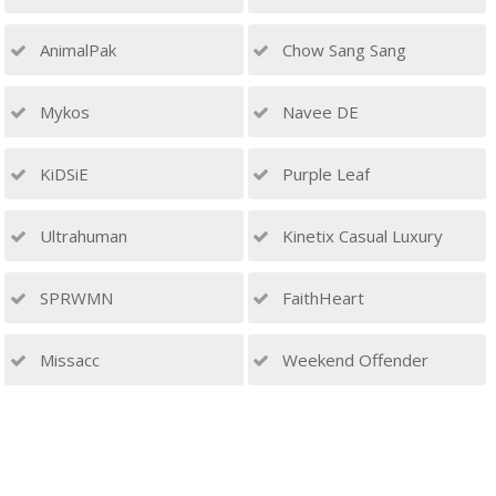
AnimalPak
Chow Sang Sang
Mykos
Navee DE
KiDSiE
Purple Leaf
Ultrahuman
Kinetix Casual Luxury
SPRWMN
FaithHeart
Missacc
Weekend Offender