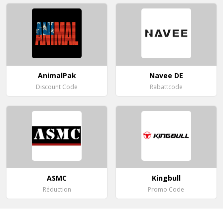
AnimalPak
Navee DE
Discount Code
Rabattcode
ASMC
Kingbull
Réduction
Promo Code