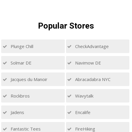
Popular
Stores
Plunge Chill
CheckAdvantage
Solmar DE
Navimow DE
Jacques du Manoir
Abracadabra NYC
Rockbros
Wavytalk
Jadens
Encalife
Fantastic Tees
FireHiking