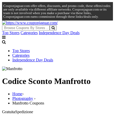
Couponjaguar.com offer offers, discounts, and promo code, these offers/codes
are only available via different affiliate networks. Couponjaguar.com or its
team is not involved when you make a purchase via these links,
Couponjaguar.com earns commission through these links/deals only.
Top Stores
Categories
Independence Day Deals
Top Stores
Categories
Independence Day Deals
Codice Sconto Manfrotto
Home
›
Photography
›
Manfrotto Coupons
Gratuita
Spedizione