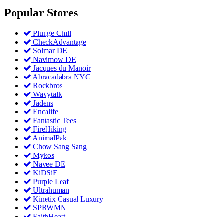
Popular
Stores
Plunge Chill
CheckAdvantage
Solmar DE
Navimow DE
Jacques du Manoir
Abracadabra NYC
Rockbros
Wavytalk
Jadens
Encalife
Fantastic Tees
FireHiking
AnimalPak
Chow Sang Sang
Mykos
Navee DE
KiDSiE
Purple Leaf
Ultrahuman
Kinetix Casual Luxury
SPRWMN
FaithHeart